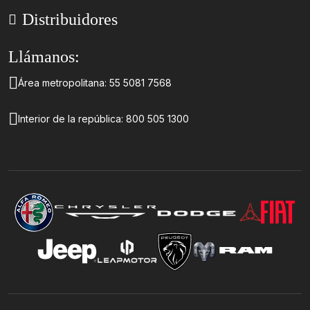
Distribuidores
Tips
Mopar® Shop
Cita de servicio
Solicita tu Refacción
Llámanos:
Llamados a revisión
Contáctanos
Área metropolitana:
55 5081 7568
Interior de la república:
800 505 1300